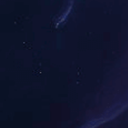
铁皮封条材质采用马口铁 使用方法快捷方便 具有良好的防撬功能，结构紧凑、材料