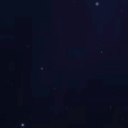
常用于货柜车、棚车、货箱、百货 自锁系统容易 ...