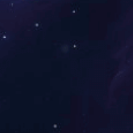
铁皮封条材质采用马口铁 使用方法快捷方便 具有良好的防撬功...