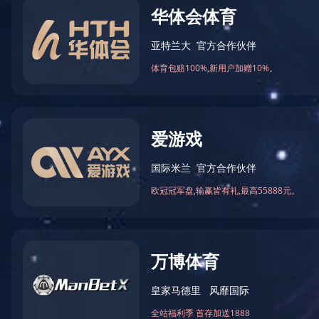
铁皮封条材质采用马口铁 使用方法快捷方便 具有良好的防撬功能，结构紧凑、材料