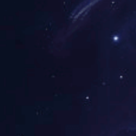
铁皮封条材质采用马口铁 使用方法快捷方便 具有良好的防撬功能，结构紧凑、材料