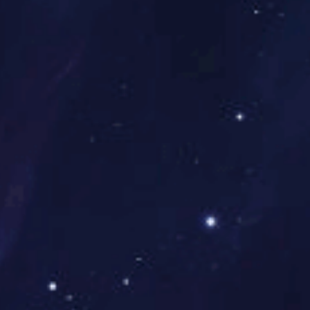
JCSS006
优良 ...