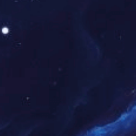
JCSS005
优良 ...