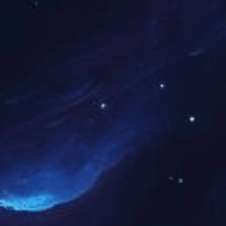
常用于货柜车、棚车、货箱、百货 自锁系统较容易 ...