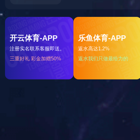
铁皮封条材质采用马口铁 使用方法快捷方便 具有良好的防撬功能，结构紧凑、材料