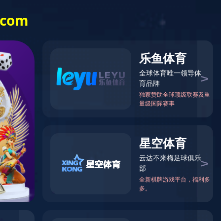
中文
EN
العربية
FR
RU
ES
17667366057
核心实力
服务支持
您现在的位置：
首页
>
产品中心
>
铁皮封条系列